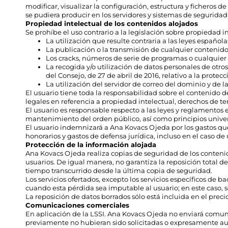
modificar, visualizar la configuración, estructura y ficheros
se pudiera producir en los servidores y sistemas de segurida
Propiedad intelectual de los contenidos alojados
Se prohíbe el uso contrario a la legislación sobre propiedad i
La utilización que resulte contraria a las leyes española
La publicación o la transmisión de cualquier contenido q
Los cracks, números de serie de programas o cualquier 
La recogida y/o utilización de datos personales de otr
del Consejo, de 27 de abril de 2016, relativo a la protec
La utilización del servidor de correo del dominio y de 
El usuario tiene toda la responsabilidad sobre el contenido d
legales en referencia a propiedad intelectual, derechos de t
El usuario es responsable respecto a las leyes y reglamentos 
mantenimiento del orden público, así como principios univer
El usuario indemnizará a Ana Kovacs Ojeda por los gastos qu
honorarios y gastos de defensa jurídica, incluso en el caso de 
Protección de la información alojada
Ana Kovacs Ojeda realiza copias de seguridad de los contenido
usuarios. De igual manera, no garantiza la reposición total d
tiempo transcurrido desde la última copia de seguridad.
Los servicios ofertados, excepto los servicios específicos de
cuando esta pérdida sea imputable al usuario; en este caso, 
La reposición de datos borrados sólo está incluida en el prec
Comunicaciones comerciales
En aplicación de la LSSI. Ana Kovacs Ojeda no enviará comun
previamente no hubieran sido solicitadas o expresamente aut