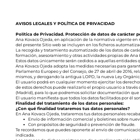
AVISOS LEGALES Y POLÍTICA DE PRIVACIDAD
Política de Privacidad. Protección de datos de carácter 
Ana Kovacs Ojeda, en aplicación de la normativa vigente en m
del presente Sitio web se incluyen en los ficheros automatiza
La recogida y tratamiento automatizado de los datos de cará
formación, asesoramiento y otras actividades propias de Ana
Estos datos únicamente serán cedidos a aquellas entidades q
Ana Kovacs Ojeda adopta las medidas necesarias para garanti
Parlamento Europeo y del Consejo, de 27 de abril de 2016, relat
mismos, y derogando la antigua LOPD, la nueva Ley Orgánica 
El usuario podrá en cualquier momento ejercitar los derechos 
de estos derechos puede realizarlo el propio usuario a través
(Madrid), para lo que podremos solicitar documentación que a
El usuario manifiesta que todos los datos facilitados por él
Finalidad del tratamiento de los datos personales:
¿Con qué finalidad trataremos tus datos personales?
En Ana Kovacs Ojeda, trataremos tus datos personales recabado
Envío de información comercial y boletines sobre nuevos
Con propósitos de seguridad o prevención de fraude.
Te recordamos que puedes oponerte al envío de comunicacion
indicada.