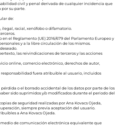
sabilidad civil y penal derivada de cualquier incidencia que
 por su parte.
ular de:
ilegal, racial, xenófobo o difamatorio.
erceros.
esto en el Reglamento (UE) 2016/679 del Parlamento Europeo y
personales y a la libre circulación de los mismos.
o deseado.
rtexto, las reivindicaciones de terceros y las acciones
vicio online, comercio electrónico, derechos de autor,
sponsabilidad fuera atribuible al usuario, incluidos
pérdida o el borrado accidental de los datos por parte de los
n haber sido suprimidos y/o modificados durante el periodo del
s copias de seguridad realizadas por Ana Kovacs Ojeda,
cuperación, siempre previa aceptación del usuario.
tribuibles a Ana Kovacs Ojeda.
ro medio de comunicación electrónica equivalente que