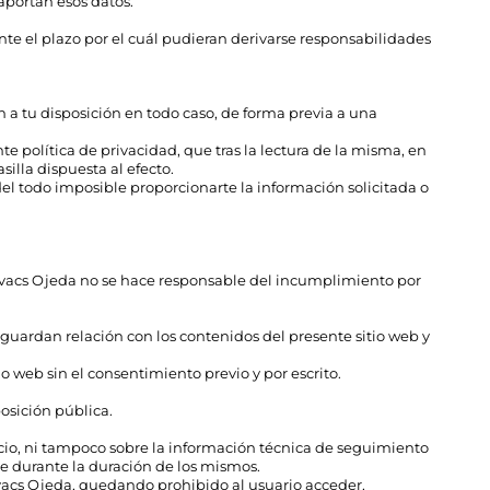
aportan esos datos.
nte el plazo por el cuál pudieran derivarse responsabilidades
n a tu disposición en todo caso, de forma previa a una
e política de privacidad, que tras la lectura de la misma, en
illa dispuesta al efecto.
del todo imposible proporcionarte la información solicitada o
 Kovacs Ojeda no se hace responsable del incumplimiento por
 guardan relación con los contenidos del presente sitio web y
io web sin el consentimiento previo y por escrito.
osición pública.
vicio, ni tampoco sobre la información técnica de seguimiento
te durante la duración de los mismos.
ovacs Ojeda, quedando prohibido al usuario acceder,