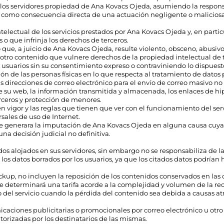
 de los servidores propiedad de Ana Kovacs Ojeda, asumiendo la respon
d como consecuencia directa de una actuación negligente o maliciosa
ntelectual de los servicios prestados por Ana Kovacs Ojeda y, en partic
s o que infrinja los derechos de terceros.
ue, a juicio de Ana Kovacs Ojeda, resulte violento, obsceno, abusivo, 
otro contenido que vulnere derechos de la propiedad intelectual de t
os usuarios sin su consentimiento expreso o contraviniendo lo dispu
ción de las personas físicas en lo que respecta al tratamiento de datos 
las direcciones de correo electrónico para el envío de correo masivo n
e su web, la información transmitida y almacenada, los enlaces de hipe
erceros y protección de menores.
en vigor y las reglas que tienen que ver con el funcionamiento del ser
sales de uso de Internet.
e generara la imputación de Ana Kovacs Ojeda en alguna causa cuya re
una decisión judicial no definitiva.
s alojados en sus servidores, sin embargo no se responsabiliza de la 
e los datos borrados por los usuarios, ya que los citados datos podría
 backup, no incluyen la reposición de los contenidos conservados en la
se determinará una tarifa acorde a la complejidad y volumen de la re
io del servicio cuando la pérdida del contenido sea debida a causas a
icaciones publicitarias o promocionales por correo electrónico u ot
orizadas por los destinatarios de las mismas.