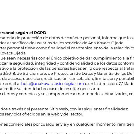
personal según el RGPD
ateria de protección de datos de carácter personal, informa que los 
dos específicos de usuarios de los servicios de Ana Kovacs Ojeda.
cter personal tiene como finalidad el mantenimiento de la relación 
 Kovacs Ojeda.
ue sean necesarias con el único objetivo de dar cumplimiento a la f
zar la seguridad, integridad y confidencialidad de los datos conform
ivo a la protección de las personas físicas en lo que respecta al trata
3/2018, de 5 diciembre, de Protección de Datos y Garantía de los D
de acceso, oposición, rectificación, cancelación, limitación y portabi
 de email a:
hola@anakovacspsicologia.com
o en la dirección: C/ Madr
credite su identidad en caso de resultar necesario.
 son ciertos y correctos, y se compromete a mantenerlos actualizados
s a través del presente Sitio Web, con las siguientes finalidades:
 servicios ofrecidos en la web y del sector.
es comerciales por cualquier vía y en cualquier momento, remitiend