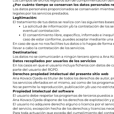
Los campos de dichos registros son de cumplimentación obliga
¿Por cuánto tiempo se conservan los datos personales 
Los datos personales proporcionados se conservarán mientras 
legales por los servicios prestados.
Legitimación:
El tratamiento de tus datos se realiza con las siguientes base
La solicitud de información y/o la contratación de los 
eventual contratación.
El consentimiento libre, específico, informado e inequí
caso de estar conforme, puedes aceptar mediante una de
En caso de que no nos facilites tus datos o lo hagas de forma
llevar a cabo la contratación de los servicios.
Destinatarios:
Los datos no se comunicarán a ningún tercero ajeno a Ana Kov
Datos recopilados por usuarios de los servicios
En los casos en que el usuario incluya ficheros con datos de
parte del usuario del RGPD.
Derechos propiedad intelectual del presente sitio web
Ana Kovacs Ojeda es titular de todos los derechos de autor, p
los servicios ofertados en el mismo, así como de los program
No se permite la reproducción, publicación y/o uso no estricta
Propiedad intelectual del software
El usuario debe respetar los programas de terceros puestos a 
Ana Kovacs Ojeda dispone de los derechos de explotación y p
El usuario no adquiere derecho alguno o licencia por el servi
del servicio, excepción hecha de los derechos y licencias ne
Para toda actuación que exceda del cumplimiento del contrato