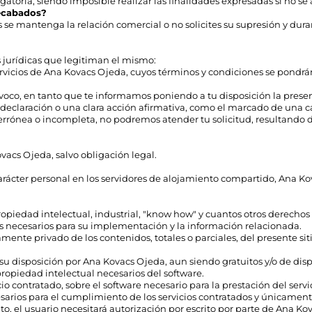
toria, siendo imposible realizar las finalidades expresadas si no se 
recabados?
se mantenga la relación comercial o no solicites su supresión y dura
s jurídicas que legitiman el mismo:
servicios de Ana Kovacs Ojeda, cuyos términos y condiciones se pondrá
voco, en tanto que te informamos poniendo a tu disposición la present
claración o una clara acción afirmativa, como el marcado de una cas
 errónea o incompleta, no podremos atender tu solicitud, resultando 
acs Ojeda, salvo obligación legal.
 carácter personal en los servidores de alojamiento compartido, Ana
ropiedad intelectual, industrial, "know how" y cuantos otros derechos
as necesarios para su implementación y la información relacionada.
mente privado de los contenidos, totales o parciales, del presente sit
su disposición por Ana Kovacs Ojeda, aun siendo gratuitos y/o de disp
ropiedad intelectual necesarios del software.
cio contratado, sobre el software necesario para la prestación del ser
cesarios para el cumplimiento de los servicios contratados y únicamen
, el usuario necesitará autorización por escrito por parte de Ana K